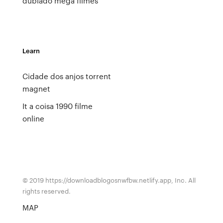
dublado mega filmes
Learn
Cidade dos anjos torrent
magnet
It a coisa 1990 filme
online
© 2019 https://downloadblogosnwfbw.netlify.app, Inc. All
rights reserved.
MAP